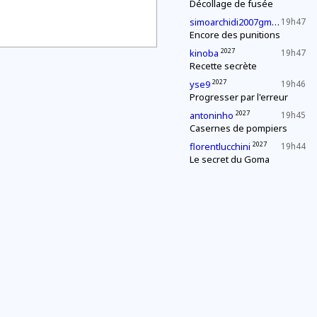
Décollage de fusée
2027
simoarchidi2007gmailcom
19h47
Encore des punitions
2027
kinoba
19h47
Recette secrète
2027
yse9
19h46
Progresser par l'erreur
2027
antoninho
19h45
Casernes de pompiers
2027
florentlucchini
19h44
Le secret du Goma