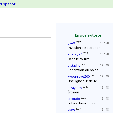
'Español'.
Envíos exitosos
2027
yse9
19h50
Invasion de batraciens
2027
evazaya7
19h50
Dans le fourré
2027
pistache
19h49
Répartition du poids
2027
kwognitive200
19h49
Une ligne sur deux
2027
mzaytsev
19h48
Érosion
2027
arcoudo
19h48
Fiches d’inscription
2027
yse9
19h48