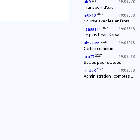
2027
tib0
19:08578
Transport d'eau
2027
m9312
19:08578
Course avec les enfants
2027
lisaaaa11
19:08568
Le plus beau Karva
2027
alex1099
19:08568
Carton commun
2027
jaja27
19:08568
Socles pour statues
2027
neda8
19:08568
Administration : comptes annuels