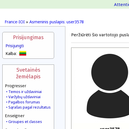
Attenti
France-IOI
»
Asmeninis puslapis: user3578
Peržiūrėti šio vartotojo pusla
Prisijungimas
Prisijungti
Kalba:
Svetainės
žemėlapis
Progresser
Temos ir uždaviniai
Varžybų uždaviniai
Pagalbos forumas
Sąrašas pagal rezultatus
Enseigner
Groupes et classes
user3578