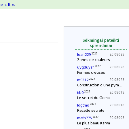
 « lt ».
Sėkmingai pateikti
sprendimai
2027
loan229
20:08028
Zones de couleurs
2027
uygduyzf
20:08028
Formes creuses
2027
m9312
20:08028
Construction d'une pyramide
2027
tib0
20:08018
Le secret du Goma
2027
ldgtmo
20:08018
Recette secrète
2027
math775
20:08008
Le plus beau Karva