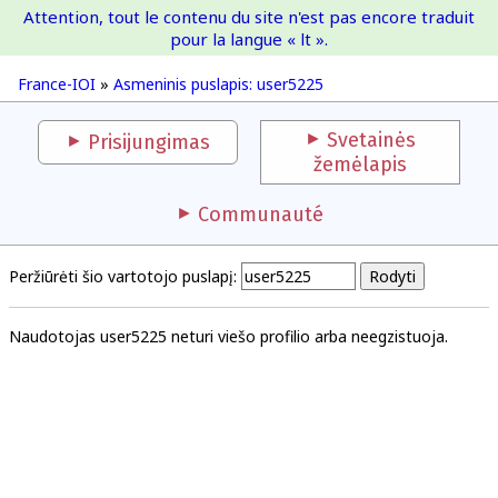
Attention, tout le contenu du site n'est pas encore traduit
France-IOI
pour la langue « lt ».
France-IOI
»
Asmeninis puslapis: user5225
Svetainės
Prisijungimas
žemėlapis
Communauté
Peržiūrėti šio vartotojo puslapį:
Naudotojas user5225 neturi viešo profilio arba neegzistuoja.