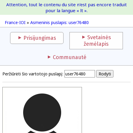
Attention, tout le contenu du site n'est pas encore traduit
France-IOI
pour la langue « lt ».
France-IOI
»
Asmeninis puslapis: user76480
Svetainės
Prisijungimas
žemėlapis
Communauté
Peržiūrėti šio vartotojo puslapį: