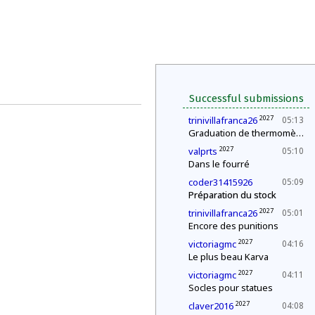
Successful submissions
2027
trinivillafranca26
05:13
Graduation de thermomètres
2027
valprts
05:10
Dans le fourré
coder31415926
05:09
Préparation du stock
2027
trinivillafranca26
05:01
Encore des punitions
2027
victoriagmc
04:16
Le plus beau Karva
2027
victoriagmc
04:11
Socles pour statues
2027
claver2016
04:08