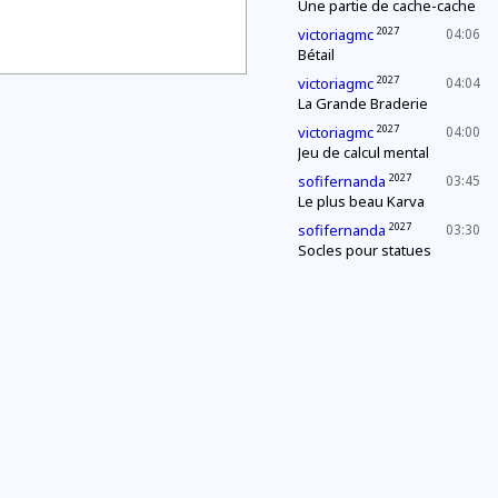
Une partie de cache-cache
2027
victoriagmc
04:06
Bétail
2027
victoriagmc
04:04
La Grande Braderie
2027
victoriagmc
04:00
Jeu de calcul mental
2027
sofifernanda
03:45
Le plus beau Karva
2027
sofifernanda
03:30
Socles pour statues