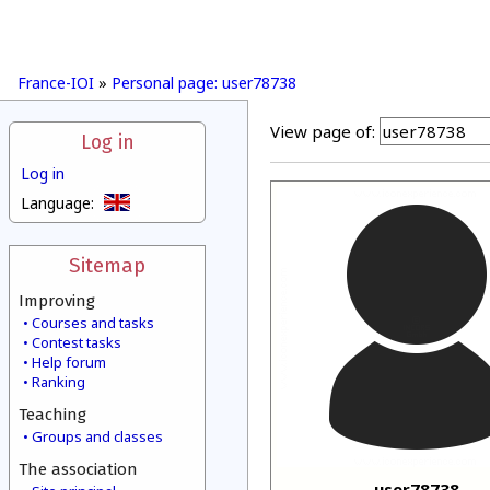
France-IOI
»
Personal page: user78738
View page of:
Log in
Log in
Language:
Sitemap
Improving
Courses and tasks
Contest tasks
Help forum
Ranking
Teaching
Groups and classes
The association
user78738