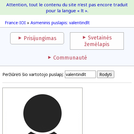
Attention, tout le contenu du site n'est pas encore traduit
France-IOI
pour la langue « lt ».
France-IOI
»
Asmeninis puslapis: valentindlt
Svetainės
Prisijungimas
žemėlapis
Communauté
Peržiūrėti šio vartotojo puslapį: