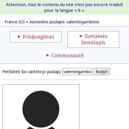
Attention, tout le contenu du site n'est pas encore traduit
France-IOI
pour la langue « lt ».
France-IOI
»
Asmeninis puslapis: valentingambone
Svetainės
Prisijungimas
žemėlapis
Communauté
Peržiūrėti šio vartotojo puslapį: