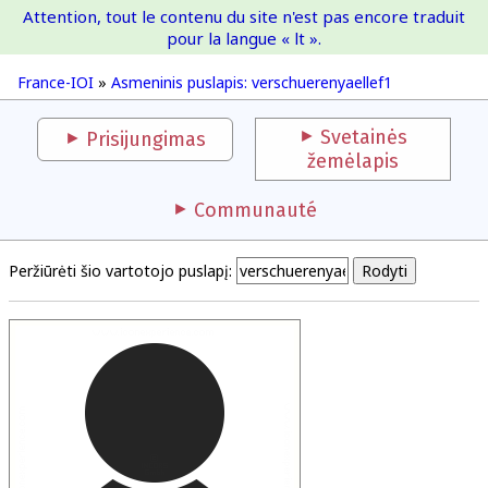
Attention, tout le contenu du site n'est pas encore traduit
France-IOI
pour la langue « lt ».
France-IOI
»
Asmeninis puslapis: verschuerenyaellef1
Svetainės
Prisijungimas
žemėlapis
Communauté
Peržiūrėti šio vartotojo puslapį: