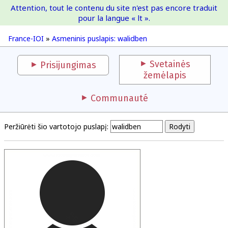
Attention, tout le contenu du site n'est pas encore traduit
France-IOI
pour la langue « lt ».
France-IOI
»
Asmeninis puslapis: walidben
Svetainės
Prisijungimas
žemėlapis
Communauté
Peržiūrėti šio vartotojo puslapį: