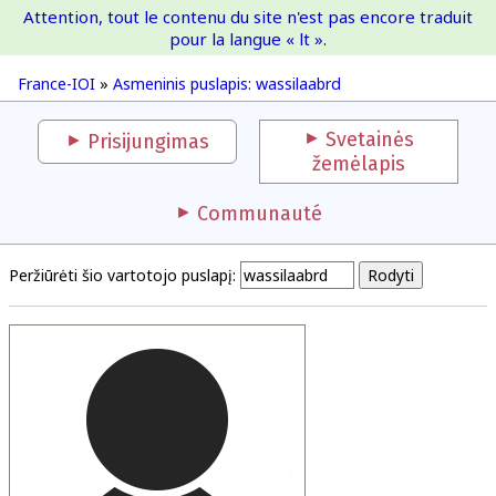
Attention, tout le contenu du site n'est pas encore traduit
France-IOI
pour la langue « lt ».
France-IOI
»
Asmeninis puslapis: wassilaabrd
Svetainės
Prisijungimas
žemėlapis
Communauté
Peržiūrėti šio vartotojo puslapį: