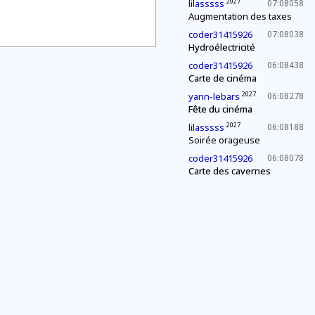
2027
lilasssss
07:08058
Augmentation des taxes
coder31415926
07:08038
Hydroélectricité
coder31415926
06:08438
Carte de cinéma
2027
yann-lebars
06:08278
Fête du cinéma
2027
lilasssss
06:08188
Soirée orageuse
coder31415926
06:08078
Carte des cavernes