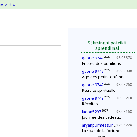
 « lt ».
Sėkmingai pateikti
sprendimai
2027
gabriel9742
08:08378
Encore des punitions
2027
gabriel9742
08:08348
Âge des petits-enfants
2027
gabriel9742
08:08268
Retraite spirituelle
2027
gabriel9742
08:08218
Récoltes
2027
ladon5297
08:08168
Journée des cadeaux
202
aryanpurmessurgmailcom
07:08228
La roue de la fortune