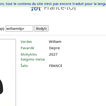
on, tout le contenu du site n'est pas encore traduit pour la langue
France-IOI
pį:
Vardas
William
Pavardė
Depre
Mokyklos
2027
baigimo metai
Šalis
FRANCE