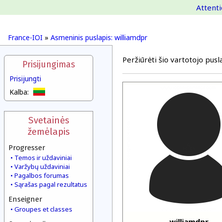
Attenti
France-IOI
»
Asmeninis puslapis: williamdpr
Peržiūrėti šio vartotojo pusla
Prisijungimas
Prisijungti
Kalba:
Svetainės
žemėlapis
Progresser
Temos ir uždaviniai
Varžybų uždaviniai
Pagalbos forumas
Sąrašas pagal rezultatus
Enseigner
Groupes et classes
williamdpr