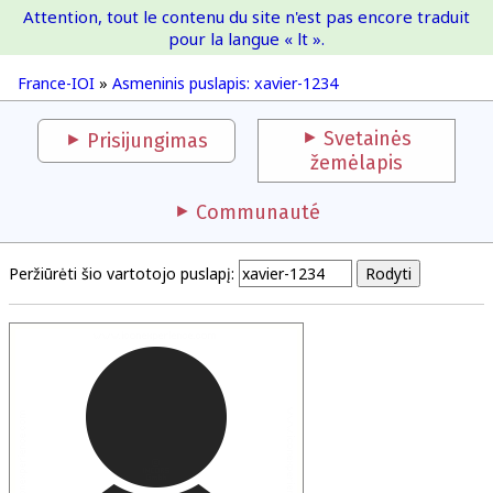
Attention, tout le contenu du site n'est pas encore traduit
France-IOI
pour la langue « lt ».
France-IOI
»
Asmeninis puslapis: xavier-1234
Svetainės
Prisijungimas
žemėlapis
Communauté
Peržiūrėti šio vartotojo puslapį: