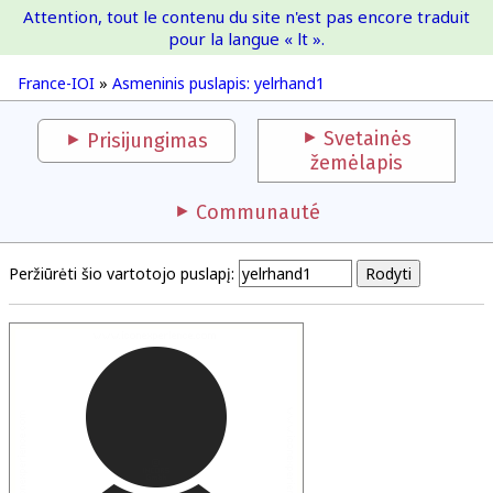
Attention, tout le contenu du site n'est pas encore traduit
France-IOI
pour la langue « lt ».
France-IOI
»
Asmeninis puslapis: yelrhand1
Svetainės
Prisijungimas
žemėlapis
Communauté
Peržiūrėti šio vartotojo puslapį: