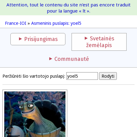
Attention, tout le contenu du site n'est pas encore traduit
France-IOI
pour la langue « lt ».
France-IOI
»
Asmeninis puslapis: yoel5
Svetainės
Prisijungimas
žemėlapis
Communauté
Peržiūrėti šio vartotojo puslapį: