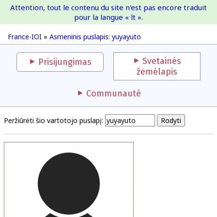
Attention, tout le contenu du site n'est pas encore traduit
France-IOI
pour la langue « lt ».
France-IOI
»
Asmeninis puslapis: yuyayuto
Svetainės
Prisijungimas
žemėlapis
Communauté
Peržiūrėti šio vartotojo puslapį: