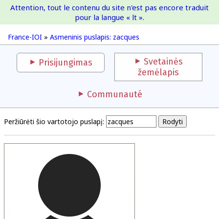
Attention, tout le contenu du site n'est pas encore traduit
France-IOI
pour la langue « lt ».
France-IOI
»
Asmeninis puslapis: zacques
Svetainės
Prisijungimas
žemėlapis
Communauté
Peržiūrėti šio vartotojo puslapį: