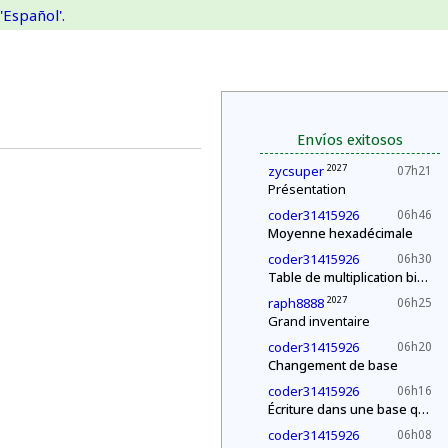
'Español'.
Envíos exitosos
2027
zycsuper
07h21
Présentation
coder31415926
06h46
Moyenne hexadécimale
coder31415926
06h30
Table de multiplication binaire
2027
raph8888
06h25
Grand inventaire
coder31415926
06h20
Changement de base
coder31415926
06h16
Écriture dans une base quelconque
coder31415926
06h08