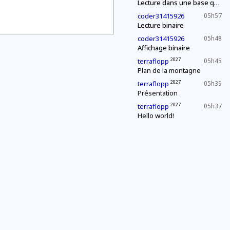
Lecture dans une base quelconque
coder31415926
05h57
Lecture binaire
coder31415926
05h48
Affichage binaire
2027
terraflopp
05h45
Plan de la montagne
2027
terraflopp
05h39
Présentation
2027
terraflopp
05h37
Hello world!