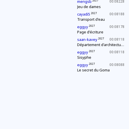
2027
mengsb
00:08228
Jeu de dames
2027
cayadi5
00:08188
Transport d'eau
2027
eggyy
00:08178
Page d'écriture
2027
saan-kavey
00:08118
Département d'architecture : construction d'une pyramide
2027
eggyy
00:08118
Sisyphe
2027
eggyy
00:08088
Le secret du Goma