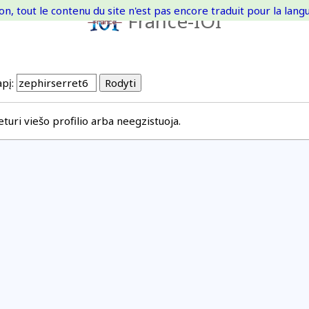
on, tout le contenu du site n'est pas encore traduit pour la langue
France-IOI
pį:
uri viešo profilio arba neegzistuoja.