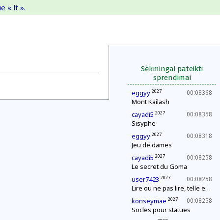
 « lt ».
Sėkmingai pateikti
sprendimai
2027
eggyy
00:08368
Mont Kailash
2027
cayadi5
00:08358
Sisyphe
2027
eggyy
00:08318
Jeu de dames
2027
cayadi5
00:08258
Le secret du Goma
2027
user7423
00:08258
Lire ou ne pas lire, telle est la question
2027
konseymae
00:08258
Socles pour statues