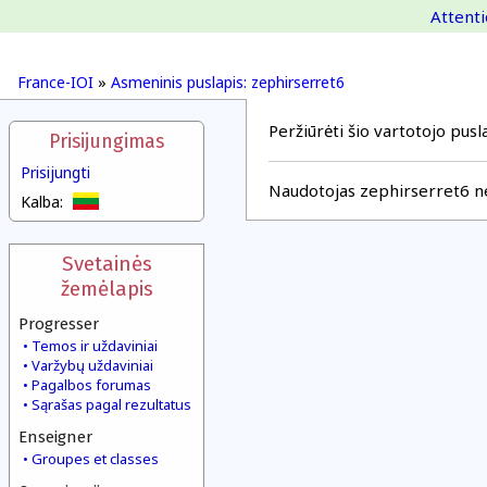
Attenti
France-IOI
»
Asmeninis puslapis: zephirserret6
Peržiūrėti šio vartotojo pusla
Prisijungimas
Prisijungti
Naudotojas zephirserret6 net
Kalba:
Svetainės
žemėlapis
Progresser
Temos ir uždaviniai
Varžybų uždaviniai
Pagalbos forumas
Sąrašas pagal rezultatus
Enseigner
Groupes et classes