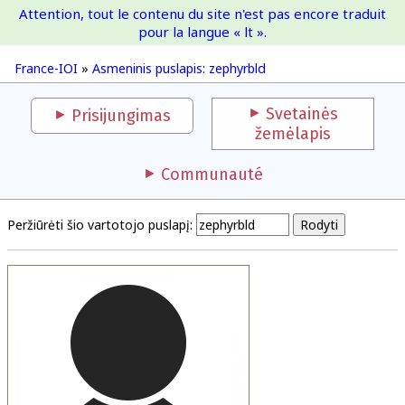
Attention, tout le contenu du site n'est pas encore traduit
France-IOI
pour la langue « lt ».
France-IOI
»
Asmeninis puslapis: zephyrbld
Svetainės
Prisijungimas
žemėlapis
Communauté
Peržiūrėti šio vartotojo puslapį: