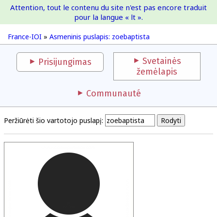
Attention, tout le contenu du site n'est pas encore traduit
France-IOI
pour la langue « lt ».
France-IOI
»
Asmeninis puslapis: zoebaptista
Svetainės
Prisijungimas
žemėlapis
Communauté
Peržiūrėti šio vartotojo puslapį: