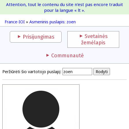
Attention, tout le contenu du site n'est pas encore traduit
France-IOI
pour la langue « lt ».
France-IOI
»
Asmeninis puslapis: zoen
Svetainės
Prisijungimas
žemėlapis
Communauté
Peržiūrėti šio vartotojo puslapį: