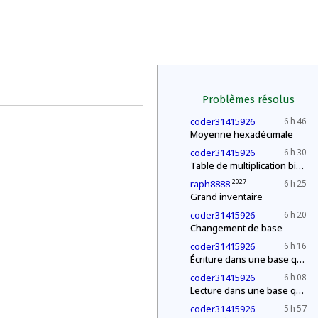
Problèmes résolus
coder31415926
6 h 46
Moyenne hexadécimale
coder31415926
6 h 30
Table de multiplication binaire
2027
raph8888
6 h 25
Grand inventaire
coder31415926
6 h 20
Changement de base
coder31415926
6 h 16
Écriture dans une base quelconque
coder31415926
6 h 08
Lecture dans une base quelconque
coder31415926
5 h 57