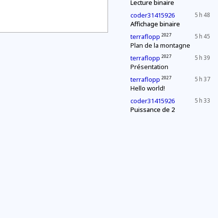
Lecture binaire
coder31415926
5 h 48
Affichage binaire
2027
terraflopp
5 h 45
Plan de la montagne
2027
terraflopp
5 h 39
Présentation
2027
terraflopp
5 h 37
Hello world!
coder31415926
5 h 33
Puissance de 2