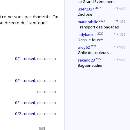
Le Grand Événement
2027
user2327
17 h 02
L'éclipse
pitre ne sont pas évidents. On
2027
marinothilie
17 h 01
on directe du "tant que".
Transport des bagages
2027
ladylumina
17 h 01
Dans le fourré
2027
arey62
17 h 00
Grille de couleurs
0/1 conseil
,
discussion
2027
sakado28
17 h 00
Baguenaudier
0/1 conseil
,
discussion
discussion
0/1 conseil
,
discussion
0/2 conseil
,
discussion