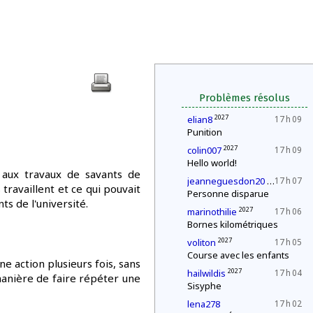
Problèmes résolus
2027
elian8
17 h 09
Punition
2027
colin007
17 h 09
Hello world!
t aux travaux de savants de
2027
jeanneguesdon20
17 h 07
 travaillent et ce qui pouvait
Personne disparue
ts de l'université.
2027
marinothilie
17 h 06
Bornes kilométriques
2027
voliton
17 h 05
Course avec les enfants
e action plusieurs fois, sans
2027
hailwildis
17 h 04
manière de faire répéter une
Sisyphe
lena278
17 h 02