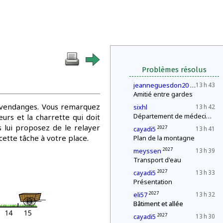
Problèmes résolus
2027
jeanneguesdon20
13 h 43
Amitié entre gardes
s vendanges. Vous remarquez
sixhl
13 h 42
Département de médecine : contrôle d'une épidémie
urs et la charrette qui doit
 lui proposez de le relayer
2027
cayadi5
13 h 41
ette tâche à votre place.
Plan de la montagne
2027
meyssen
13 h 39
Transport d'eau
2027
cayadi5
13 h 33
Présentation
2027
eli57
13 h 32
Bâtiment et allée
2027
cayadi5
13 h 30