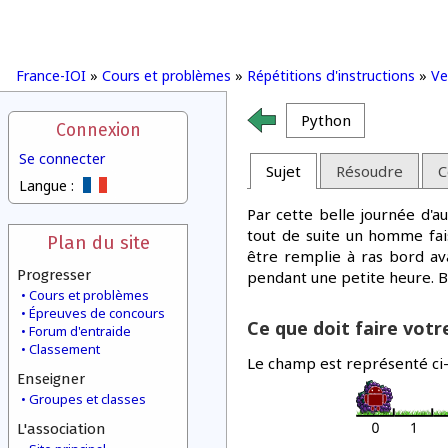
France-IOI
»
Cours et problèmes
»
Répétitions d'instructions
»
Ve
Python
Connexion
Se connecter
Sujet
Résoudre
C
Langue :
Par cette belle journée d'
tout de suite un homme fais
Plan du site
être remplie à ras bord av
Progresser
pendant une petite heure. Bi
Cours et problèmes
Épreuves de concours
Ce que doit faire vot
Forum d'entraide
Classement
Le champ est représenté ci-
Enseigner
Groupes et classes
L'association