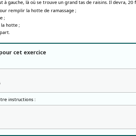
t à gauche, là où se trouve un grand tas de raisins. Il devra, 20 f
our remplir la hotte de ramassage ;
e ;
la hotte ;
part.
our cet exercice
s
re instructions :