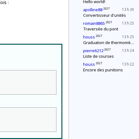
Hello world!
ois :
2027
apolline88
13 h 30
Convertisseur d'unités
2027
romain8865
13 h 25
Traversée du pont
2027
houss
13 h 25
Graduation de thermomètres
2027
pierre6212
13 h 24
Liste de courses
2027
houss
13 h 22
Encore des punitions