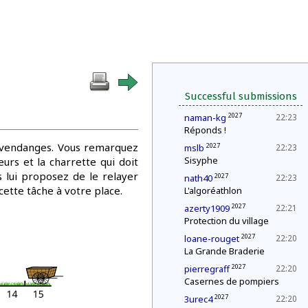
Successful submissions
2027
naman-kg
22:23
Réponds !
s vendanges. Vous remarquez
2027
mslb
22:23
Sisyphe
urs et la charrette qui doit
 lui proposez de le relayer
2027
nath40
22:23
ette tâche à votre place.
L'algoréathlon
2027
azerty1909
22:21
Protection du village
2027
loane-rouget
22:20
La Grande Braderie
2027
pierregraff
22:20
Casernes de pompiers
2027
3urec4
22:20