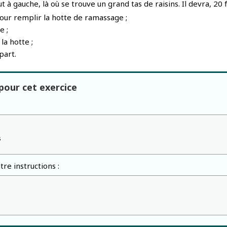
t à gauche, là où se trouve un grand tas de raisins. Il devra, 20 f
our remplir la hotte de ramassage ;
e ;
la hotte ;
part.
our cet exercice
s
re instructions :