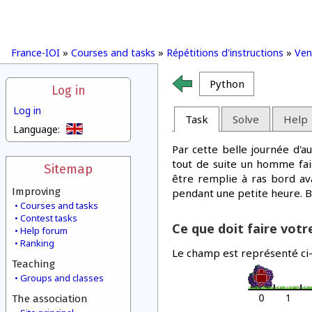
France-IOI
»
Courses and tasks
»
Répétitions d'instructions
»
Ven
Python
Log in
Log in
Task
Solve
Help
Language:
Par cette belle journée d'
tout de suite un homme fais
Sitemap
être remplie à ras bord av
Improving
pendant une petite heure. Bi
Courses and tasks
Contest tasks
Ce que doit faire vot
Help forum
Ranking
Le champ est représenté ci-
Teaching
Groups and classes
The association