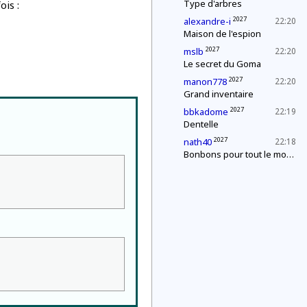
Type d'arbres
ois :
2027
alexandre-i
22:20
Maison de l'espion
2027
mslb
22:20
Le secret du Goma
2027
manon778
22:20
Grand inventaire
2027
bbkadome
22:19
Dentelle
2027
nath40
22:18
Bonbons pour tout le monde !