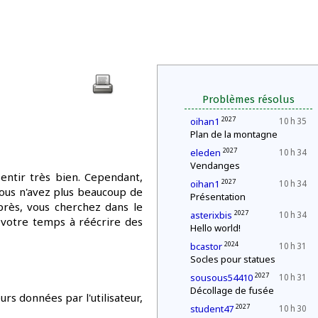
Problèmes résolus
2027
oihan1
10 h 35
Plan de la montagne
2027
eleden
10 h 34
Vendanges
entir très bien. Cependant,
2027
oihan1
10 h 34
ous n'avez plus beaucoup de
Présentation
rès, vous cherchez dans le
2027
asterixbis
10 h 34
r votre temps à réécrire des
Hello world!
2024
bcastor
10 h 31
Socles pour statues
2027
sousous54410
10 h 31
Décollage de fusée
rs données par l'utilisateur,
2027
student47
10 h 30