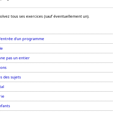
solvez tous ses exercices (sauf éventuellement un).
l'entrée d'un programme
le
nne pas un entier
ions
s des sujets
tal
rie
nfants