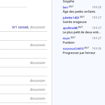
Sisyphe
2027
lien
10 h 29
Âge des petits-enfants
2027
juliette1403
10 h 27
Soirée orageuse
0/1 conseil
,
discussion
2027
apolline88
10 h 27
Le plus petit de deux entiers
2027
muin
10 h 27
Punition
discussion
2027
sousous54410
10 h 26
Progresser par l'erreur
discussion
discussion
discussion
discussion