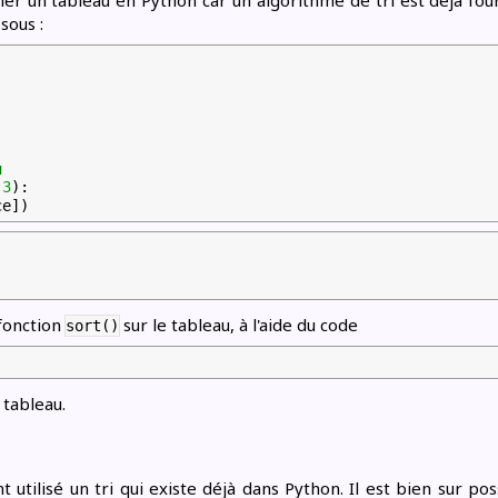
trier un tableau en Python car un algorithme de tri est déjà fou
sous :
u
(
3
):
ce])
 fonction
sur le tableau, à l'aide du code
sort()
 tableau.
t utilisé un tri qui existe déjà dans Python. Il est bien sur 