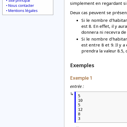
Site principal
simplement en regardant si l
Nous contacter
Mentions légales
Deux cas peuvent se présent
Si le nombre d'habitan
est 8. En effet, il y au
donnera ni recevra de
Si le nombre d'habitan
est entre 8 et 9. Il y 
prendra la valeur 8.5, 
Exemples
Exemple 1
entrée :
5

10

5

12

8

3