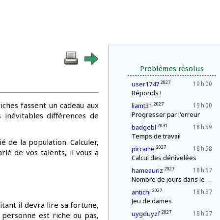
Problèmes résolus
2027
user1747
19 h 00
Réponds !
 riches fassent un cadeau aux
2027
liamt31
19 h 00
Progresser par l'erreur
inévitables différences de
2031
badgebl
18 h 59
Temps de travail
 de la population. Calculer,
2027
pircarre
18 h 58
rlé de vos talents, il vous a
Calcul des dénivelées
2027
hameauriz
18 h 57
Nombre de jours dans le mois
2027
antichi
18 h 57
Jeu de dames
ant il devra lire sa fortune,
2027
uygduyzf
18 h 57
e personne est riche ou pas,