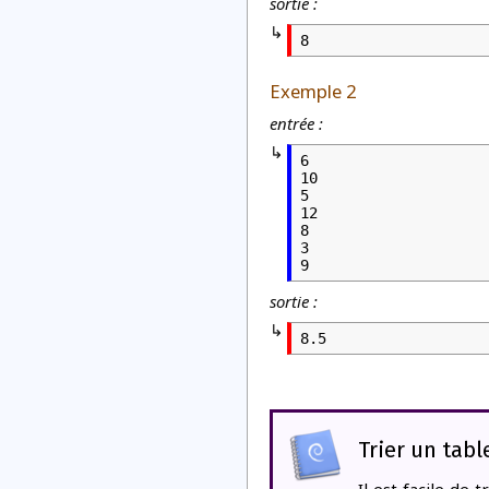
sortie :
8
Exemple 2
entrée :
6

10

5

12

8

3

9
sortie :
8.5
Trier un tab