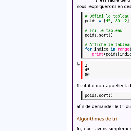
Il est facile de 
nous l'expliquerons en des
# Défini le tableau
poids
=
[
45
,
80
,
2
]
# Tri le tableau
poids.sort()
# Affiche le tablea
for
indice
in
range
print
(poids[indi
↳
2

45

Il suffit donc d'appeller la
poids.sort()
afin de demander le tri du
Algorithmes de tri
Ici, nous avons simplemen