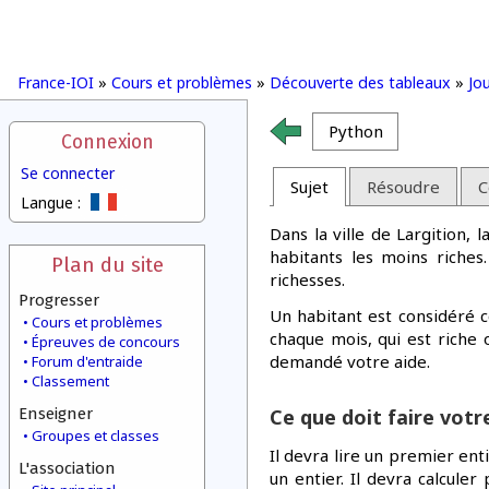
France-IOI
»
Cours et problèmes
»
Découverte des tableaux
»
Jo
Python
Connexion
Se connecter
Sujet
Résoudre
C
Langue :
Dans la ville de Largition, 
habitants les moins riche
Plan du site
richesses.
Progresser
Un habitant est considéré c
Cours et problèmes
chaque mois, qui est riche o
Épreuves de concours
demandé votre aide.
Forum d'entraide
Classement
Enseigner
Ce que doit faire vot
Groupes et classes
Il devra lire un premier ent
L'association
un entier. Il devra calcule