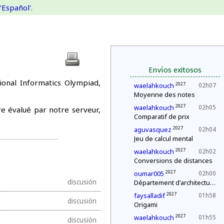
'Español'.
Envíos exitosos
ional Informatics Olympiad,
2027
waelahkouch
02h07
Moyenne des notes
2027
waelahkouch
02h05
re évalué par notre serveur,
Comparatif de prix
2027
aguvasquez
02h04
Jeu de calcul mental
2027
waelahkouch
02h02
Conversions de distances
2027
oumar005
02h00
discusión
Département d'architecture : construction d'une pyramide
2027
faysalladif
01h58
discusión
Origami
2027
waelahkouch
01h55
discusión