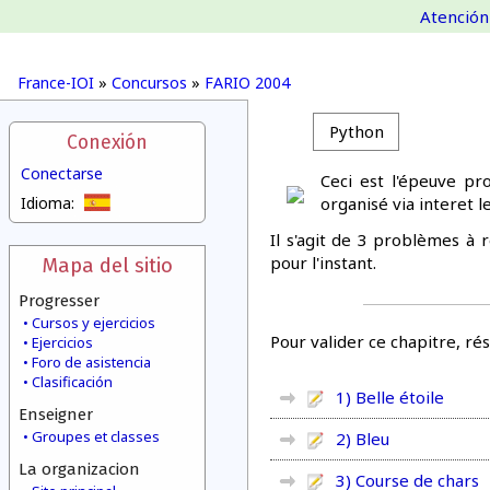
Atención 
France-IOI
»
Concursos
»
FARIO 2004
Python
Conexión
Conectarse
Ceci est l'épeuve pr
Idioma:
organisé via interet l
Il s'agit de 3 problèmes à 
pour l'instant.
Mapa del sitio
Progresser
Cursos y ejercicios
Pour valider ce chapitre, rés
Ejercicios
Foro de asistencia
Clasificación
1) Belle étoile
Enseigner
Groupes et classes
2) Bleu
La organizacion
3) Course de chars