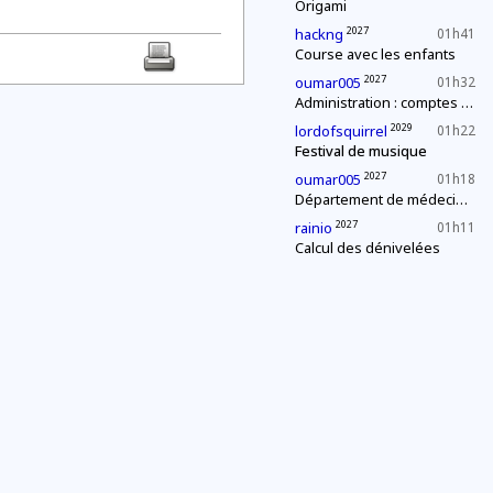
Origami
2027
hackng
01h41
Course avec les enfants
2027
oumar005
01h32
Administration : comptes annuels
2029
lordofsquirrel
01h22
Festival de musique
2027
oumar005
01h18
Département de médecine : contrôle d'une épidémie
2027
rainio
01h11
Calcul des dénivelées