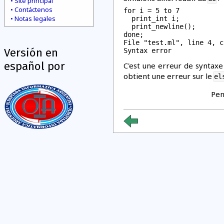
Site principal
Contáctenos
for i = 5 to 7

Notas legales
  print_int i;

  print_newline();

File "test.ml", line 4, c
Versión en
español por
C'est une erreur de syntax
obtient une erreur sur le
el
Pen