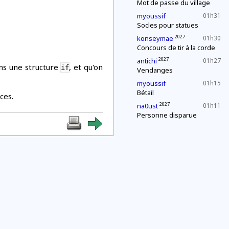
Mot de passe du village
myoussif
01h31
Socles pour statues
2027
konseymae
01h30
Concours de tir à la corde
2027
antichi
01h27
s une structure
, et qu'on
if
Vendanges
myoussif
01h15
Bétail
ces.
2027
na0ust
01h11
Personne disparue