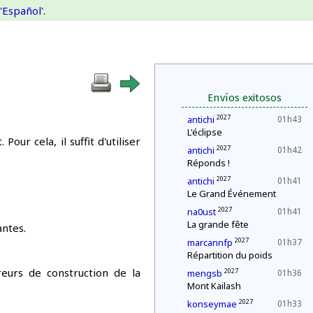
'Español'.
Envíos exitosos
2027
antichi
01h43
L'éclipse
ur cela, il suffit d'utiliser
2027
antichi
01h42
Réponds !
2027
antichi
01h41
Le Grand Événement
2027
na0ust
01h41
La grande fête
antes.
2027
marcannfp
01h37
Répartition du poids
urs de construction de la
2027
mengsb
01h36
Mont Kailash
2027
konseymae
01h33