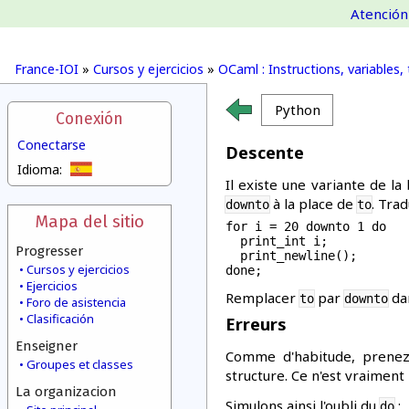
Atención 
France-IOI
»
Cursos y ejercicios
»
OCaml : Instructions, variables,
Python
Conexión
Conectarse
Descente
Idioma:
Il existe une variante de la
à la place de
. Trad
downto
to
Mapa del sitio
for i = 20 downto 1 do

  print_int i;

Progresser
  print_newline();

Cursos y ejercicios
Ejercicios
Remplacer
par
da
to
downto
Foro de asistencia
Clasificación
Erreurs
Enseigner
Comme d'habitude, prenez
Groupes et classes
structure. Ce n'est vraimen
La organizacion
Simulons ainsi l'oubli du
:
do