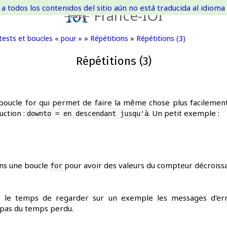
a todos los contenidos del sitio aún no está traducida al idioma 
France-IOI
 tests et boucles « pour »
»
Répétitions
»
Répétitions (3)
Répétitions (3)
 boucle for qui permet de faire la même chose plus facilement. Po
uction :
. Un petit exemple :
downto = en descendant jusqu'à
ns une boucle
pour avoir des valeurs du compteur décroiss
for
 le temps de regarder sur un exemple les messages d'erre
t pas du temps perdu.