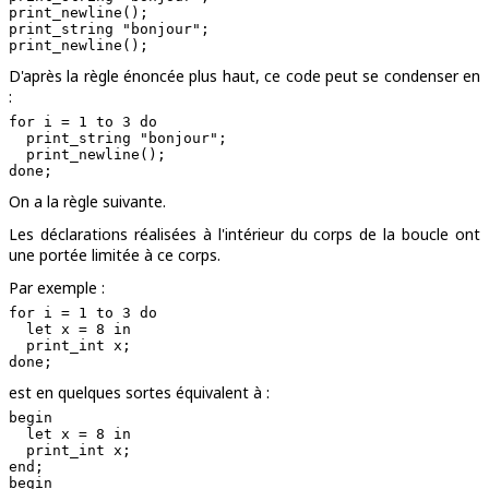
print_newline();

print_string "bonjour";

D'après la règle énoncée plus haut, ce code peut se condenser en
:
for i = 1 to 3 do

  print_string "bonjour";

  print_newline();

On a la règle suivante.
Les déclarations réalisées à l'intérieur du corps de la boucle ont
une portée limitée à ce corps.
Par exemple :
for i = 1 to 3 do

  let x = 8 in

  print_int x;

est en quelques sortes équivalent à :
begin

  let x = 8 in

  print_int x;

end;

begin
