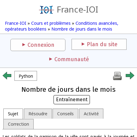
France-IOI
France-IOI
»
Cours et problèmes
»
Conditions avancées,
opérateurs booléens
»
Nombre de jours dans le mois
Plan du site
Connexion
Communauté
Python
Nombre de jours dans le mois
Entraînement
Sujet
Résoudre
Conseils
Activité
Correction
Les soldats de la garnison de la ville sont payés à la journée et