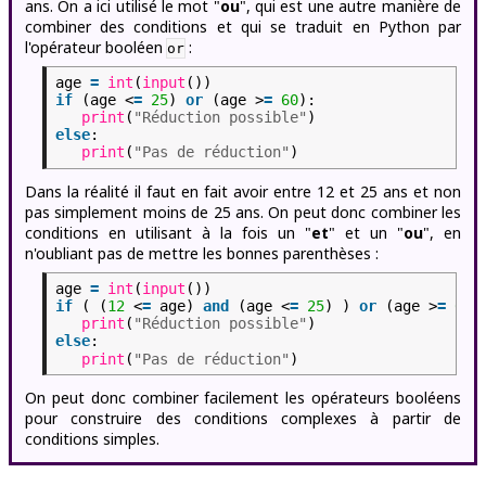
ans. On a ici utilisé le mot "
ou
", qui est une autre manière de
combiner des conditions et qui se traduit en Python par
l'opérateur booléen
:
or
age
=
int
(
input
())
if
(age <
=
25
)
or
(age >
=
60
):
print
(
"Réduction possible"
)
else
:
print
(
"Pas de réduction"
)
Dans la réalité il faut en fait avoir entre 12 et 25 ans et non
pas simplement moins de 25 ans. On peut donc combiner les
conditions en utilisant à la fois un "
et
" et un "
ou
", en
n'oubliant pas de mettre les bonnes parenthèses :
age
=
int
(
input
())
if
( (
12
<
=
age)
and
(age <
=
25
) )
or
(age >
=
60
)
print
(
"Réduction possible"
)
else
:
print
(
"Pas de réduction"
)
On peut donc combiner facilement les opérateurs booléens
pour construire des conditions complexes à partir de
conditions simples.