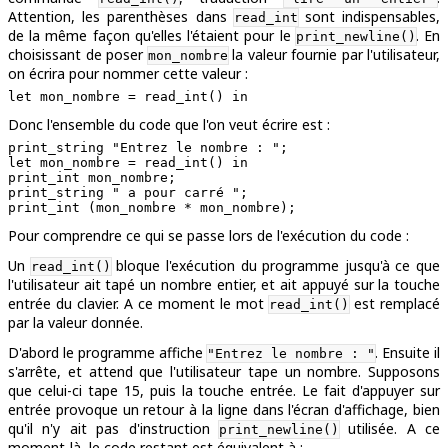
Attention, les parenthèses dans
sont indispensables,
read_int
de la même façon qu'elles l'étaient pour le
. En
print_newline()
choisissant de poser
la valeur fournie par l'utilisateur,
mon_nombre
on écrira pour nommer cette valeur :
Donc l'ensemble du code que l'on veut écrire est :
print_string "Entrez le nombre : ";

let mon_nombre = read_int() in

print_int mon_nombre;

print_string " a pour carré ";

Pour comprendre ce qui se passe lors de l'exécution du code :
Un
bloque l'exécution du programme jusqu'à ce que
read_int()
l'utilisateur ait tapé un nombre entier, et ait appuyé sur la touche
entrée du clavier. A ce moment le mot
est remplacé
read_int()
par la valeur donnée.
D'abord le programme affiche
. Ensuite il
"Entrez le nombre : "
s'arrête, et attend que l'utilisateur tape un nombre. Supposons
que celui-ci tape 15, puis la touche entrée. Le fait d'appuyer sur
entrée provoque un retour à la ligne dans l'écran d'affichage, bien
qu'il n'y ait pas d'instruction
utilisée. A ce
print_newline()
moment-là, le code restant est équivalent à :