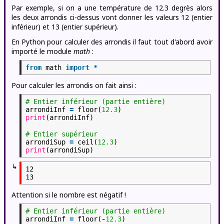
Par exemple, si on a une température de 12.3 degrès alors
les deux arrondis ci-dessus vont donner les valeurs 12 (entier
inférieur) et 13 (entier supérieur).
En Python pour calculer des arrondis il faut tout d'abord avoir
importé le module
math
:
from
math
import
*
Pour calculer les arrondis on fait ainsi :
# Entier inférieur (partie entière)
arrondiInf
=
floor(
12.3
)
print
(arrondiInf)
# Entier supérieur
arrondiSup
=
ceil(
12.3
)
print
(arrondiSup)
↳
12

Attention si le nombre est négatif !
# Entier inférieur (partie entière)
arrondiInf
=
floor(
-
12.3
)