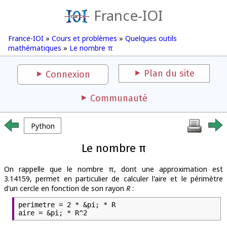
France-IOI
France-IOI
»
Cours et problèmes
»
Quelques outils
mathématiques
»
Le nombre π
Plan du site
Connexion
Communauté
Python
Le nombre π
On rappelle que le nombre π, dont une approximation est
3.14159, permet en particulier de calculer l'aire et le périmètre
d'un cercle en fonction de son rayon
R
:
perimetre = 2 * &pi; * R
aire = &pi; * R^2