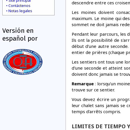
Site principal
descendre entre ces croiseme
Contáctenos
Notas legales
Les moines doivent consac
maximum. Le moine qui desce
sommet ne doit jamais redesc
Versión en
Pendant leur parcours, les 
español por
Ils ont la possibilité de s'
début d'une autre seconde.
entier de prières (chaque p
Les sentiers ont tous une l
d'une seconde et atteint so
doivent donc jamais se trou
Remarque
: lorsqu'un moine
trouve sur ce sentier.
Vous devez écrire un prog
leur chalet sans jamais se 
temps d'arrêts compris.
LIMITES DE TIEMPO 