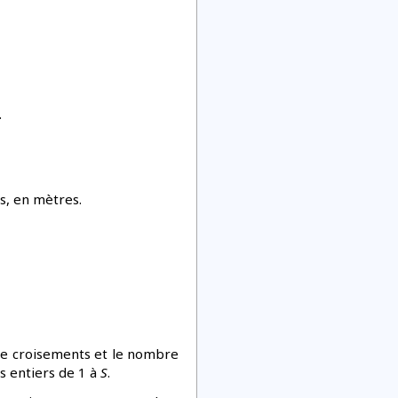
.
as, en mètres.
e croisements et le nombre
s entiers de 1 à
S
.