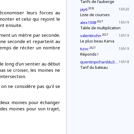
Tarifs de l'auberge
2032
jay6
16h20
économiser leurs forces au
Liste de courses
nter et celui qui rejoint le
2027
alex1308
16h19
nt ensuite.
Table de multiplication
tement un mètre par seconde.
2027
valentinchn
16h19
d'une seconde et repartent au
Le plus beau Karva
 temps de réciter un nombre
2027
tizoc
16h19
Réponds !
2027
quentinpicharddu35
16h18
e long d'un sentier au début
Tarif du bateau
as se croiser, les moines ne
intersection.
on ne considère pas qu'il se
 deux moines pour échanger
 des moines pour son trajet,