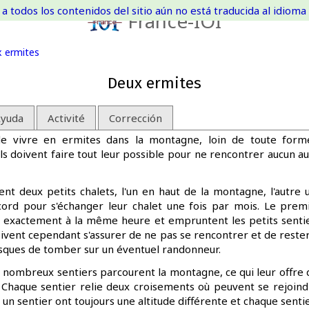
a todos los contenidos del sitio aún no está traducida al idioma 
France-IOI
 ermites
Deux ermites
yuda
Activité
Corrección
 vivre en ermites dans la montagne, loin de toute forme 
 ils doivent faire tout leur possible pour ne rencontrer aucun a
t deux petits chalets, l'un en haut de la montagne, l'autre 
accord pour s'échanger leur chalet une fois par mois. Le prem
é exactement à la même heure et empruntent les petits senti
 doivent cependant s'assurer de ne pas se rencontrer et de res
risques de tomber sur un éventuel randonneur.
nombreux sentiers parcourent la montagne, ce qui leur offr
e. Chaque sentier relie deux croisements où peuvent se rejoindr
un sentier ont toujours une altitude différente et chaque senti