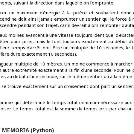
nts, suivant la direction dans laquelle on l'emprunte.
rer un maximum d'énergie à la prière et souhaitent donc 
nd ne doit ainsi jamais emprunter un sentier qui le force à mo
endre pendant son trajet, car il devrait alors remonter d'auta
deux moines avancent à une vitesse toujours identique, d'exac
arrêter pour prier, mais le font toujours exactement au début 
 Leur temps d'arrêt doit être un multiple de 10 secondes, le
rière dure exactement 10 secondes).
ongueur multiple de 10 mètres. Un moine commence à marcher l
n autre extrémité exactement à la fin d'une seconde. Pour ne p
ver, au début d'une seconde, sur le même sentier ou à la même 
 se trouve exactement sur un croisement dont part un sentier, 
ramme qui détermine le temps total minimum nécessaire aux
croiser. Le temps total est la somme du temps pris par chacun
Y MEMORIA (Python)