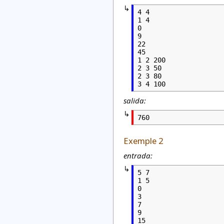
4 4

1 4

0

9

22

45

1 2 200

2 3 50

2 3 80

3 4 100
salida:
760
Exemple 2
entrada:
5 7

1 5

0

3

7

9

15
