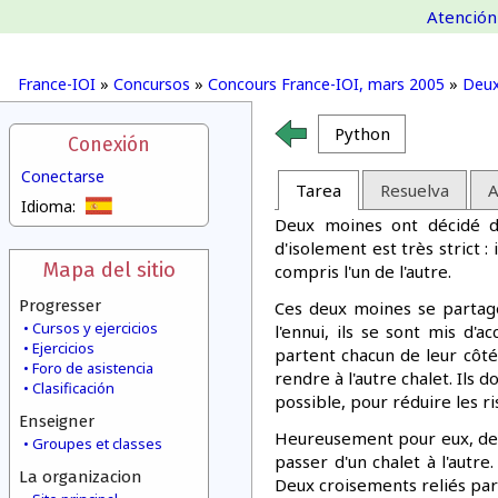
Atención 
France-IOI
»
Concursos
»
Concours France-IOI, mars 2005
»
Deux
Python
Conexión
Conectarse
Tarea
Resuelva
A
Idioma:
Deux moines ont décidé de
d'isolement est très strict :
Mapa del sitio
compris l'un de l'autre.
Progresser
Ces deux moines se partagen
Cursos y ejercicios
l'ennui, ils se sont mis d'
Ejercicios
partent chacun de leur côt
Foro de asistencia
rendre à l'autre chalet. Ils
Clasificación
possible, pour réduire les 
Enseigner
Heureusement pour eux, de 
Groupes et classes
passer d'un chalet à l'autr
La organizacion
Deux croisements reliés par 