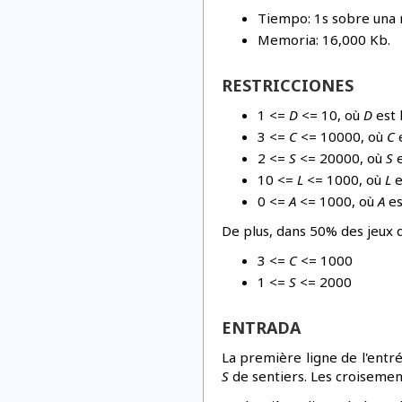
Tiempo: 1s sobre una
Memoria: 16,000 Kb.
RESTRICCIONES
1 <=
D
<= 10, où
D
est 
3 <=
C
<= 10000, où
C
e
2 <=
S
<= 20000, où
S
e
10 <=
L
<= 1000, où
L
e
0 <=
A
<= 1000, où
A
es
De plus, dans 50% des jeux d
3 <=
C
<= 1000
1 <=
S
<= 2000
ENTRADA
La première ligne de l'entr
S
de sentiers. Les croisement