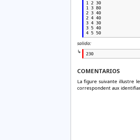
1 2 30

1 3 80

2 3 40

2 4 40

3 4 30

3 5 40

4 5 50
salida:
230
COMENTARIOS
La figure suivante illustre
correspondent aux identifia