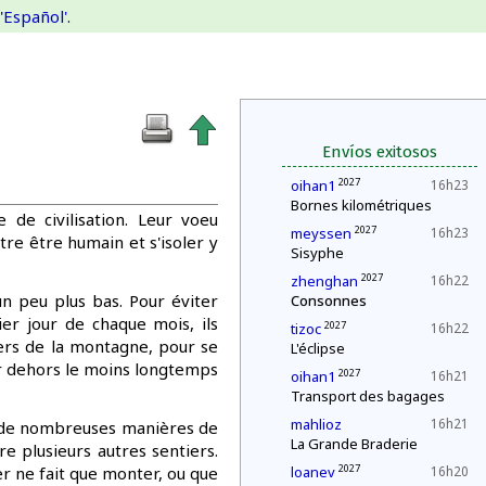
'Español'.
Envíos exitosos
2027
oihan1
16h23
Bornes kilométriques
de civilisation. Leur voeu
2027
meyssen
16h23
utre être humain et s'isoler y
Sisyphe
2027
zhenghan
16h22
un peu plus bas. Pour éviter
Consonnes
ier jour de chaque mois, ils
2027
tizoc
16h22
ers de la montagne, pour se
L'éclipse
ter dehors le moins longtemps
2027
oihan1
16h21
Transport des bagages
mahlioz
16h21
e de nombreuses manières de
La Grande Braderie
e plusieurs autres sentiers.
2027
er ne fait que monter, ou que
loanev
16h20