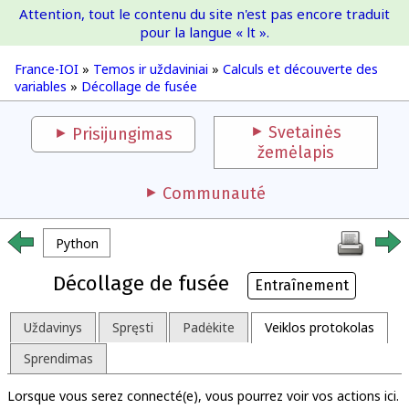
Attention, tout le contenu du site n'est pas encore traduit
France-IOI
pour la langue « lt ».
France-IOI
»
Temos ir uždaviniai
»
Calculs et découverte des
variables
»
Décollage de fusée
Svetainės
Prisijungimas
žemėlapis
Communauté
Python
Décollage de fusée
Entraînement
Uždavinys
Spręsti
Padėkite
Veiklos protokolas
Sprendimas
Lorsque vous serez connecté(e), vous pourrez voir vos actions ici.