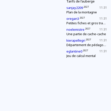
Tarifs de l'auberge
2027
sanjay2209
11:31
Plan de la montagne
2027
oregan3
11:31
Petites fiches et gros travail
2027
noelemistre
11:31
Une partie de cache-cache
2027
kierapellegri
11:31
Département de pédagogie : le « c'est plus, c'est moins »
2027
eglantine0
11:31
Jeu de calcul mental