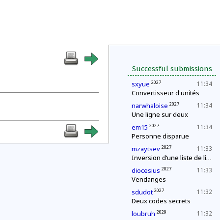
Successful submissions
2027
sxyue
11:34
Convertisseur d'unités
2027
narwhaloise
11:34
Une ligne sur deux
2027
em15
11:34
Personne disparue
2027
mzaytsev
11:33
Inversion d’une liste de livres
2027
diocesius
11:33
Vendanges
2027
sdudot
11:32
Deux codes secrets
2029
loubruh
11:32