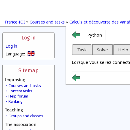
France-IOI
»
Courses and tasks
»
Calculs et découverte des varia
Python
Log in
Log in
Task
Solve
Help
Language:
Lorsque vous serez connecté(
Sitemap
Improving
Courses and tasks
Contest tasks
Help forum
Ranking
Teaching
Groups and classes
The association