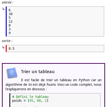
entrée :
6

10

5

12

8

3

9
sortie :
8.5
Trier un tableau
Il est facile de trier un tableau en Python car un
algorithme de tri est déjà fourni. Voici un code complet, nous
l'expliquerons en dessous :
# Défini le tableau
poids
=
[
45
,
80
,
2
]