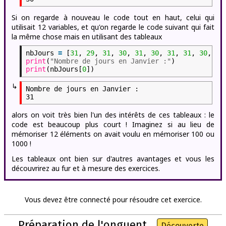
Si on regarde à nouveau le code tout en haut, celui qui
utilisait 12 variables, et qu'on regarde le code suivant qui fait
la même chose mais en utilisant des tableaux
nbJours
=
[
31
,
29
,
31
,
30
,
31
,
30
,
31
,
31
,
30
,
31
print
(
"Nombre de jours en Janvier :"
)
print
(nbJours[
0
])
↳
Nombre de jours en Janvier :

alors on voit très bien l'un des intérêts de ces tableaux : le
code est beaucoup plus court ! Imaginez si au lieu de
mémoriser 12 éléments on avait voulu en mémoriser 100 ou
1000 !
Les tableaux ont bien sur d'autres avantages et vous les
découvrirez au fur et à mesure des exercices.
Vous devez être connecté pour résoudre cet exercice.
Préparation de l'onguent
Découverte