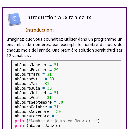
Introduction aux tableaux
Introduction :
Imaginez que vous souhaitiez utiliser dans un programme un
ensemble de nombres, par exemple le nombre de jours de
chaque mois de l'année. Une première solution serait d'utiliser
12 variables :
nbJoursJanvier
=
31
nbJoursFevrier
=
29
nbJoursMars
=
31
nbJoursAvril
=
30
nbJoursMai
=
31
nbJoursJuin
=
30
nbJoursJuillet
=
31
nbJoursAout
=
31
nbJoursSeptembre
=
30
nbJoursOctobre
=
31
nbJoursNovembre
=
30
nbJoursDecembre
=
31
print
(
"Nombre de jours en Janvier :"
)
print
(nbJoursJanvier)