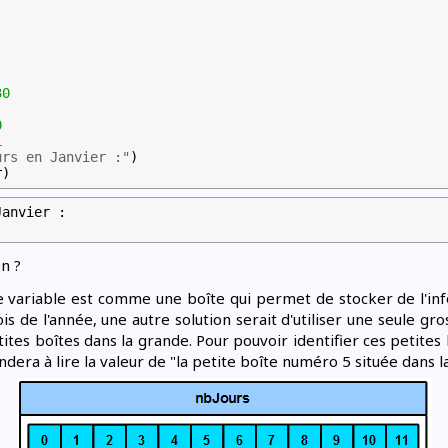
30
0
1
urs en Janvier :"
)
r)
anvier :

on ?
variable est comme une boîte qui permet de stocker de l'infor
s de l'année, une autre solution serait d'utiliser une seule g
ites boîtes dans la grande. Pour pouvoir identifier ces petites
era à lire la valeur de "la petite boîte numéro 5 située dans la 