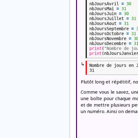
nbJoursAvril
=
30
nbJoursMai
=
31
nbJoursJuin
=
30
nbJoursJuillet
=
31
nbJoursAout
=
31
nbJoursSeptembre
=
nbJoursOctobre
=
31
nbJoursNovembre
=
3
nbJoursDecembre
=
3
print
(
"Nombre de jo
print
(nbJoursJanvie
↳
Nombre de jours en J
Plutôt long et répétitif, n
Comme vous le savez, une 
une boîte pour chaque moi
et de mettre plusieurs pet
un numéro. Ainsi on demand