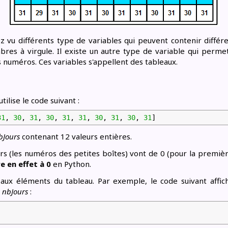
vu différents type de variables qui peuvent contenir différe
res à virgule. Il existe un autre type de variable qui permet
s numéros. Ces variables s'appellent des tableaux.
tilise le code suivant :
31
,
30
,
31
,
30
,
31
,
31
,
30
,
31
,
30
,
31
]
bJours
contenant 12 valeurs entières.
rs (les numéros des petites boîtes) vont de 0 (pour la premièr
 en effet à 0
en Python.
aux éléments du tableau. Par exemple, le code suivant affic
u
nbJours
: