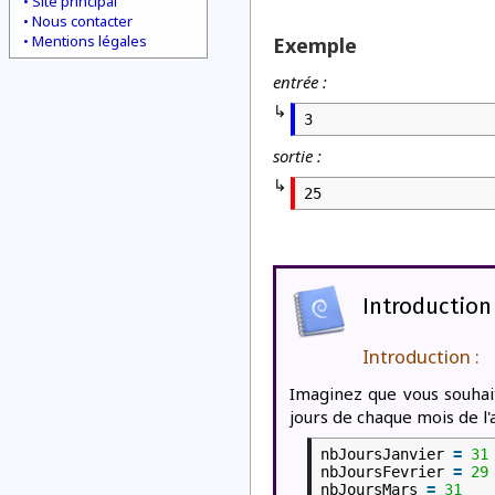
Site principal
Nous contacter
Mentions légales
Exemple
entrée :
3
sortie :
25
Introduction
Introduction :
Imaginez que vous souha
jours de chaque mois de l'
nbJoursJanvier
=
31
nbJoursFevrier
=
29
nbJoursMars
=
31