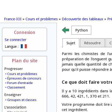
France-IOI
»
Cours et problèmes
»
Découverte des tableaux
»
Pr
Python
Connexion
Se connecter
Sujet
Résoudre
C
Langue :
Parmi les chimistes de l'u
préparation de l'onguent g
Plan du site
jamais quelle quantité de c
Progresser
pour qu'il puisse répondre à
Cours et problèmes
Épreuves de concours
Ce que doit faire vot
Forum d'entraide
Classement
Il y a 10 ingrédients dans 
Enseigner
666, 42, 421, 1, 370 et 211.
Groupes et classes
Votre programme doit lire un
L'association
cet ingrédient.