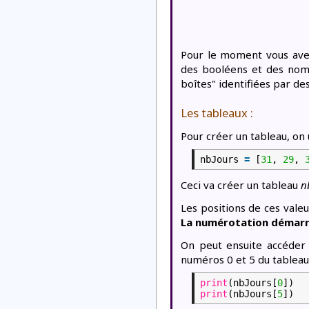
Pour le moment vous avez 
des booléens et des nomb
boîtes" identifiées par de
Les tableaux :
Pour créer un tableau, on u
nbJours
=
[
31
,
29
,
Ceci va créer un tableau
n
Les positions de ces valeu
La numérotation démarre
On peut ensuite accéder 
numéros 0 et 5 du tablea
print
(nbJours[
0
])
print
(nbJours[
5
])