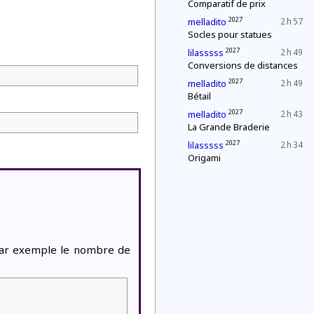
Comparatif de prix
2027
melladito
2 h 57
Socles pour statues
2027
lilasssss
2 h 49
Conversions de distances
2027
melladito
2 h 49
Bétail
2027
melladito
2 h 43
La Grande Braderie
2027
lilasssss
2 h 34
Origami
par exemple le nombre de