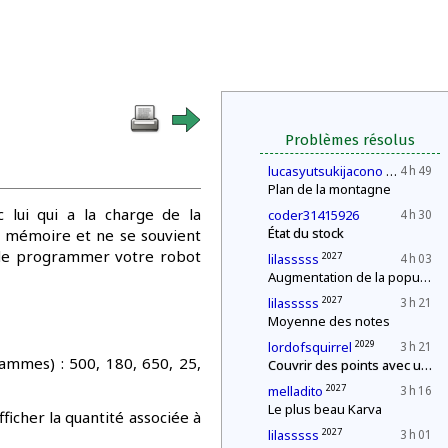
Problèmes résolus
2030
lucasyutsukijacono
4 h 49
Plan de la montagne
c lui qui a la charge de la
coder31415926
4 h 30
État du stock
e mémoire et ne se souvient
ez de programmer votre robot
2027
lilasssss
4 h 03
Augmentation de la population
2027
lilasssss
3 h 21
Moyenne des notes
2029
lordofsquirrel
3 h 21
rammes) : 500, 180, 650, 25,
Couvrir des points avec un segment de longueur fixe
2027
melladito
3 h 16
Le plus beau Karva
ficher la quantité associée à
2027
lilasssss
3 h 01