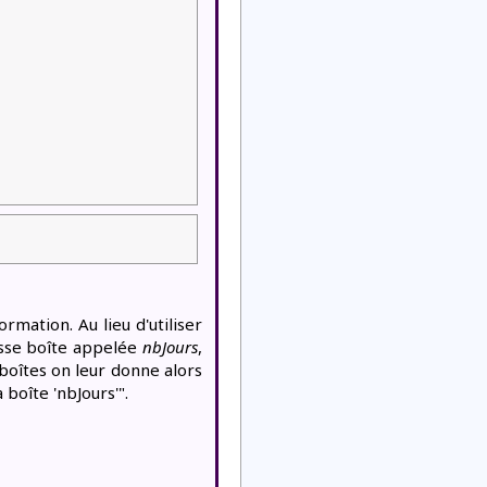
mation. Au lieu d'utiliser
rosse boîte appelée
nbJours
,
 boîtes on leur donne alors
boîte 'nbJours'".