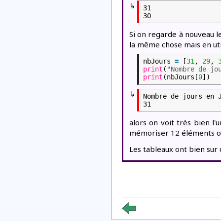
↳
31

Si on regarde à nouveau le 
la même chose mais en uti
nbJours
=
[
31
,
29
,
print
(
"Nombre de jo
print
(nbJours[
0
])
↳
Nombre de jours en J
alors on voit très bien l'
mémoriser 12 éléments on
Les tableaux ont bien sur 