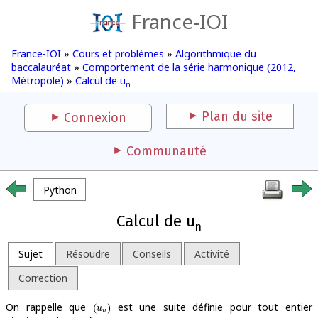
France-IOI
France-IOI
»
Cours et problèmes
»
Algorithmique du
baccalauréat
»
Comportement de la série harmonique (2012,
Métropole)
»
Calcul de u
n
Plan du site
Connexion
Communauté
Python
Calcul de u
n
Sujet
Résoudre
Conseils
Activité
Correction
On rappelle que
est une suite définie pour tout entier
(
u
n
)
(
)
u
n