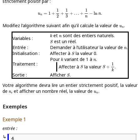
strictement positif par :
1
1
1
u
n
=
1
+
1
2
+
1
3
+
…
+
1
n
−
ln
n
.
=
1
+
+
+
…
+
−
ln
.
u
n
n
2
3
n
Modifiez l'algorithme suivant afin qu'il calcule la valeur de
.
u
n
u
n
et
sont des entiers naturels.
k
n
k
n
Variables :
est un réel.
S
S
Entrée :
Demander à l’utilisateur la valeur de
.
n
n
Initialisation :
Affecter à
la valeur 0.
S
S
Pour
variant de 1 à
.
k
n
k
n
Traitement :
1
Affecter à
la valeur
.
S
S
+
1
k
+
S
S
k
Sortie :
Afficher
.
S
S
Votre algorithme devra lire un entier strictement positif, la valeur
de
, et afficher un nombre réel, la valeur de
.
n
u
n
n
u
n
Exemples
Exemple 1
entrée :
4