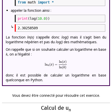
from
math
import
*
appeler la fonction ainsi :
print
(log(
10.0
))
↳
La fonction
ln(x)
s'appelle donc
log()
mais il s'agit bien du
logarithme népérien et pas du
log()
des mathématiques.
On rappelle que si on souhaite calculer un logarithme en base
, on a l'égalité :
k
k
ln
(
)
x
ln
k
(
x
)
=
ln
(
x
)
ln
(
k
)
ln
(
)
=
x
k
ln
(
)
k
donc il est possible de calculer un logarithme en base
quelconque en Python.
Vous devez être connecté pour résoudre cet exercice.
Calcul de u
n