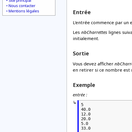
Site principal
Nous contacter
Mentions légales
Entrée
L'entrée commence par un 
Les
nbCharrettes
lignes suiv
initialement.
Sortie
Vous devez afficher
nbCharre
en retirer si ce nombre est n
Exemple
entrée :
5

40.0

12.0

20.0

5.0

33.0