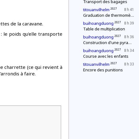
Transport des bagages
2027
titouanvilhelm
8 h 41
Graduation de thermomètres
2027
ttes de la caravane.
buihoangduong
8 h 39
Table de multiplication
 le poids qu'elle transporte
2027
buihoangduong
8 h 36
Construction d'une pyramide
2027
buihoangduong
8 h 34
Course avec les enfants
2027
titouanvilhelm
8 h 33
e charrette (ce qui revient à
Encore des punitions
arrondis à faire.