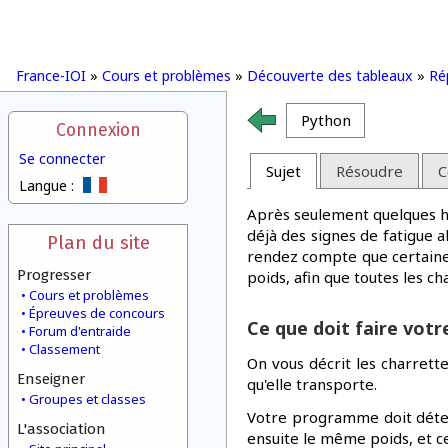
France-IOI
»
Cours et problèmes
»
Découverte des tableaux
»
Ré
Python
Connexion
Se connecter
Sujet
Résoudre
C
Langue :
Après seulement quelques h
déjà des signes de fatigue 
Plan du site
rendez compte que certaines
Progresser
poids, afin que toutes les 
Cours et problèmes
Épreuves de concours
Ce que doit faire vot
Forum d'entraide
Classement
On vous décrit les charret
Enseigner
qu'elle transporte.
Groupes et classes
Votre programme doit déterm
L'association
ensuite le même poids, et ce