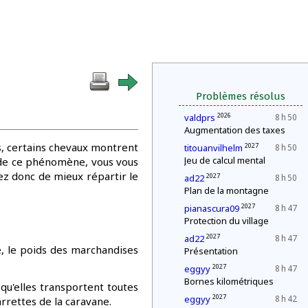
Problèmes résolus
2026
valdprs
8 h 50
Augmentation des taxes
, certains chevaux montrent
2027
titouanvilhelm
8 h 50
Jeu de calcul mental
n de ce phénomène, vous vous
ez donc de mieux répartir le
2027
ad22
8 h 50
Plan de la montagne
2027
pianascura09
8 h 47
Protection du village
2027
ad22
8 h 47
, le poids des marchandises
Présentation
2027
eggyy
8 h 47
Bornes kilométriques
qu'elles transportent toutes
2027
eggyy
8 h 42
rrettes de la caravane.