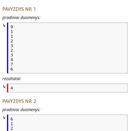
PAVYZDYS NR. 1
pradiniai duomenys:
9

1

1

2

3

2

3

4

7

rezultatai:
PAVYZDYS NR. 2
pradiniai duomenys:
6

1

2
