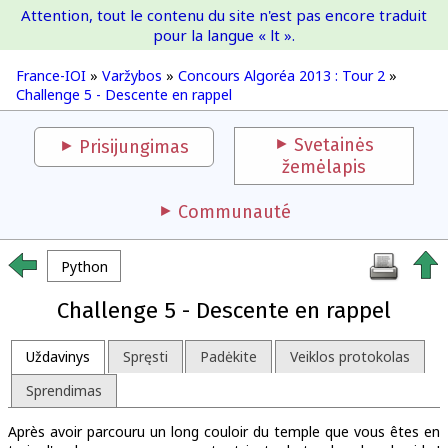
Attention, tout le contenu du site n'est pas encore traduit
France-IOI
pour la langue « lt ».
France-IOI
»
Varžybos
»
Concours Algoréa 2013 : Tour 2
»
Challenge 5 - Descente en rappel
Svetainės
Prisijungimas
žemėlapis
Communauté
Python
Challenge 5 - Descente en rappel
Uždavinys
Spręsti
Padėkite
Veiklos protokolas
Sprendimas
Après avoir parcouru un long couloir du temple que vous êtes en