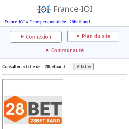
France-IOI
France-IOI
»
Fiche personnalisée : 28betband
Plan du site
Connexion
Communauté
Consulter la fiche de :