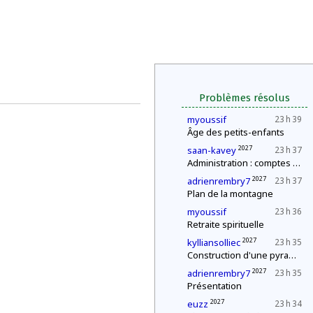
Problèmes résolus
myoussif
23 h 39
Âge des petits-enfants
2027
saan-kavey
23 h 37
Administration : comptes annuels
2027
adrienrembry7
23 h 37
Plan de la montagne
myoussif
23 h 36
Retraite spirituelle
2027
kylliansolliec
23 h 35
Construction d'une pyramide
2027
adrienrembry7
23 h 35
Présentation
2027
euzz
23 h 34