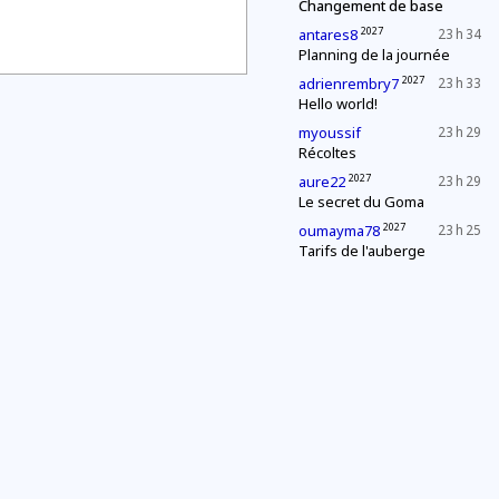
Changement de base
2027
antares8
23 h 34
Planning de la journée
2027
adrienrembry7
23 h 33
Hello world!
myoussif
23 h 29
Récoltes
2027
aure22
23 h 29
Le secret du Goma
2027
oumayma78
23 h 25
Tarifs de l'auberge