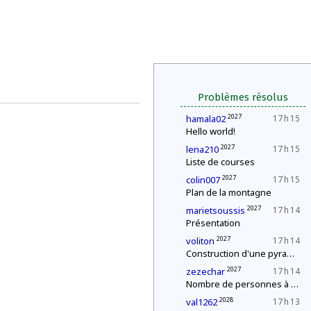
Problèmes résolus
2027
hamala02
17 h 15
Hello world!
2027
lena210
17 h 15
Liste de courses
2027
colin007
17 h 15
Plan de la montagne
2027
marietsoussis
17 h 14
Présentation
2027
voliton
17 h 14
Construction d'une pyramide
2027
zezechar
17 h 14
Nombre de personnes à la fête
2028
val1262
17 h 13