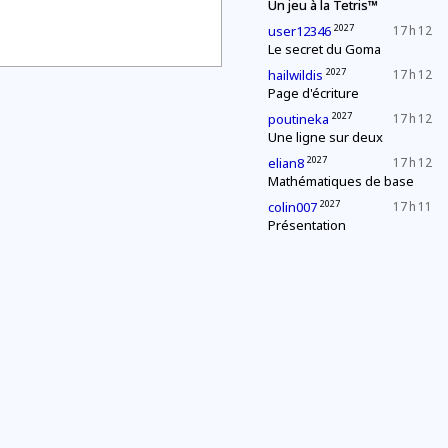
Un jeu à la Tetris™
2027
user12346
17 h 12
Le secret du Goma
2027
hailwildis
17 h 12
Page d'écriture
2027
poutineka
17 h 12
Une ligne sur deux
2027
elian8
17 h 12
Mathématiques de base
2027
colin007
17 h 11
Présentation