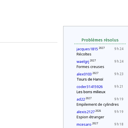
Problèmes résolus
2027
jacques1815
9 h 24
Récoltes
2027
waelgrj
9 h 24
Formes creuses
2027
alex0103
9 h 23
Tours de Hanoï
coder31415926
9 h 21
Les bons milieux
2027
ad22
9 h 19
Empilement de cylindres
2026
alexis2127
9 h 19
Espion étranger
2027
mcesaro
9 h 18