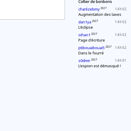
Collier de bonbons
2027
charlizebmy
14 h 02
Augmentation des taxes
2027
dan1ya
14 h 02
L'éclipse
2027
oihan1
14 h 02
Page d'écriture
2027
ptibouaibouai5
14 h 02
Dans le fourré
2027
s0dmir
14 h 01
L'espion est démasqué !