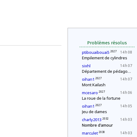
Problèmes résolus
2027
ptibouaibouai5
14 h 08
Empilement de cylindres
sixhl
14 h 07
Département de pédagogie : le « c'est plus, c'est moins »
2027
oihan1
14 h 07
Mont Kailash
2027
mcesaro
14 h 06
La roue de la fortune
2027
oihan1
14 h 05
Jeu de dames
2032
charly2013
14 h 03
Nombre d'amour
2030
marculet
14 h 03