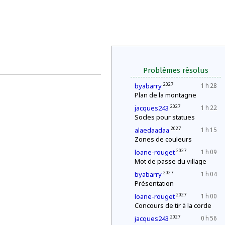
Problèmes résolus
2027
byabarry
1 h 28
Plan de la montagne
2027
jacques243
1 h 22
Socles pour statues
2027
alaedaadaa
1 h 15
Zones de couleurs
2027
loane-rouget
1 h 09
Mot de passe du village
2027
byabarry
1 h 04
Présentation
2027
loane-rouget
1 h 00
Concours de tir à la corde
2027
jacques243
0 h 56