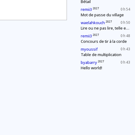
Bétail
2027
remii3
0 h 54
Mot de passe du village
2027
waelahkouch
0 h 50
Lire ou ne pas lire, telle est la question
2027
remii3
0 h 48
Concours de tir à la corde
myoussif
0 h 43
Table de multiplication
2027
byabarry
0 h 43
Hello world!