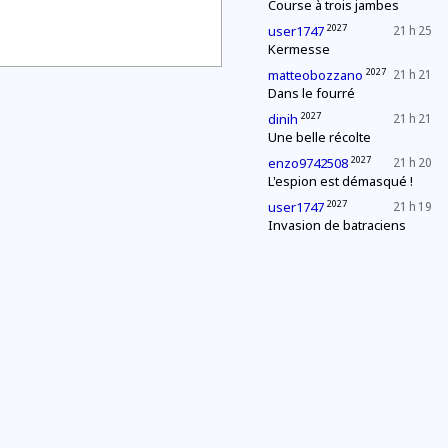
Course à trois jambes
2027
user1747
21 h 25
Kermesse
2027
matteobozzano
21 h 21
Dans le fourré
2027
dinih
21 h 21
Une belle récolte
2027
enzo9742508
21 h 20
L'espion est démasqué !
2027
user1747
21 h 19
Invasion de batraciens