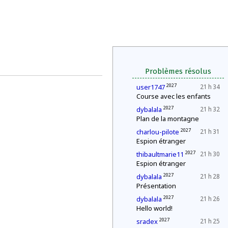
Problèmes résolus
2027
user1747
21 h 34
Course avec les enfants
2027
dybalala
21 h 32
Plan de la montagne
2027
charlou-pilote
21 h 31
Espion étranger
2027
thibaultmarie11
21 h 30
Espion étranger
2027
dybalala
21 h 28
Présentation
2027
dybalala
21 h 26
Hello world!
2027
sradex
21 h 25